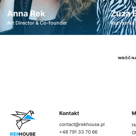
Anna Rek
Zuza 
Art Director & Co-founder
Reżyserka 
WRÓĆ N
Kontakt
M
contact@rekhouse.pl
H
+48 791 33 70 66
O