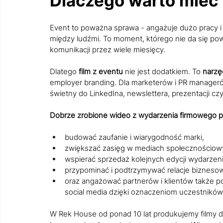
Dlaczego warto mieć 
Event to poważna sprawa - angażuje dużo pracy i pi
między ludźmi. To moment, którego nie da się pow
komunikacji przez wiele miesięcy.
Dlatego 
film z eventu
 nie jest dodatkiem. To 
narzę
employer branding. Dla marketerów i PR manageró
świetny do LinkedIna, newslettera, prezentacji czy
Dobrze zrobione wideo z wydarzenia firmowego po
budować zaufanie i wiarygodność marki,
zwiększać zasięg w mediach społecznościow
wspierać sprzedaż kolejnych edycji wydarzeni
przypominać i podtrzymywać relacje bizneso
oraz angażować partnerów i klientów także po
social media dzięki oznaczeniom uczestników
W Rek House od ponad 10 lat produkujemy filmy dl