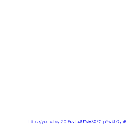
https://youtu.be/rZCfFuvLaJU?si=30FCqaYw4LOya