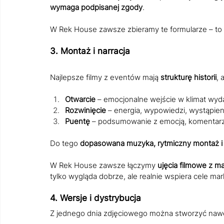
wymaga podpisanej zgody
.
W Rek House zawsze zbieramy te formularze – to p
3. Montaż i narracja
Najlepsze filmy z eventów mają 
strukturę historii
, 
Otwarcie
 – emocjonalne wejście w klimat wydar
Rozwinięcie
 – energia, wypowiedzi, wystąpien
Puentę
 – podsumowanie z emocją, komentarz
Do tego 
dopasowana muzyka, rytmiczny montaż i s
W Rek House zawsze łączymy 
ujęcia filmowe z m
tylko wygląda dobrze, ale realnie wspiera cele mark
4. Wersje i dystrybucja
Z jednego dnia zdjęciowego można stworzyć nawet