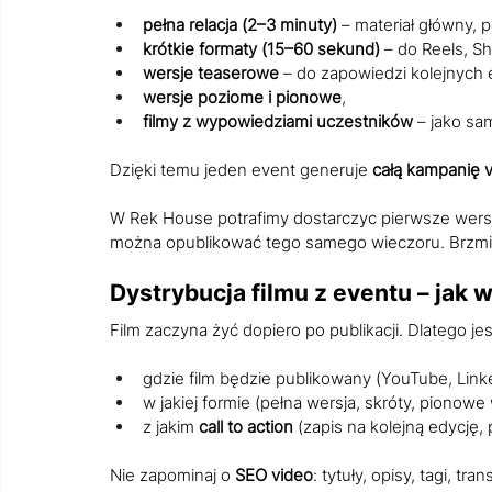
pełna relacja (2–3 minuty)
 – materiał główny, 
krótkie formaty (15–60 sekund)
 – do Reels, Sh
wersje teaserowe
 – do zapowiedzi kolejnych e
wersje poziome i pionowe
,
filmy z wypowiedziami uczestników
 – jako sa
Dzięki temu jeden event generuje 
całą kampanię 
W Rek House potrafimy dostarczyc pierwsze wersje
można opublikować tego samego wieczoru. Brzmi i
Dystrybucja filmu z eventu – jak 
Film zaczyna żyć dopiero po publikacji. Dlatego 
gdzie film będzie publikowany (YouTube, Link
w jakiej formie (pełna wersja, skróty, pionowe
z jakim 
call to action
 (zapis na kolejną edycję,
Nie zapominaj o 
SEO video
: tytuły, opisy, tagi, 