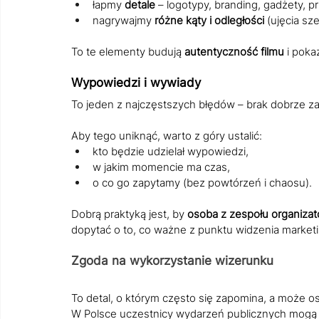
łapmy 
detale
 – logotypy, branding, gadżety, 
nagrywajmy 
różne kąty i odległości
 (ujęcia sze
To te elementy budują 
autentyczność filmu
 i poka
Wypowiedzi i wywiady
To jeden z najczęstszych błędów – brak dobrze 
Aby tego uniknąć, warto z góry ustalić:
kto będzie udzielał wypowiedzi,
w jakim momencie ma czas,
o co go zapytamy (bez powtórzeń i chaosu).
Dobrą praktyką jest, by 
osoba z zespołu organiza
dopytać o to, co ważne z punktu widzenia market
Zgoda na wykorzystanie wizerunku
To detal, o którym często się zapomina, a może o
W Polsce uczestnicy wydarzeń publicznych mogą b