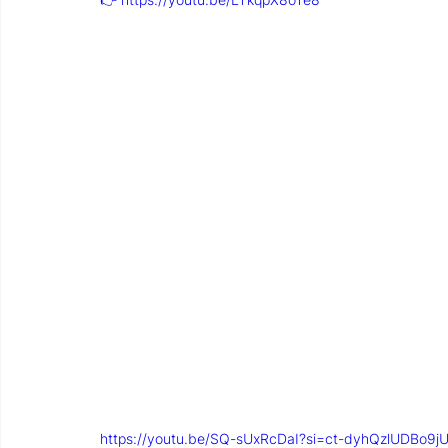
https://youtu.be/SQ-sUxRcDaI?si=ct-dyhQzlUDBo9j