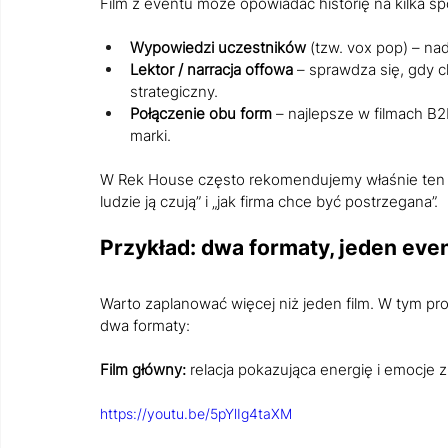
Film z eventu może opowiadać historię na kilka s
Wypowiedzi uczestników
 (tzw. vox pop) – na
Lektor / narracja offowa
 – sprawdza się, gdy
strategiczny.
Połączenie obu form
 – najlepsze w filmach B
marki.
W Rek House często rekomendujemy właśnie ten m
ludzie ją czują” i „jak firma chce być postrzegana”.
Przykład: dwa formaty, jeden eve
Warto zaplanować więcej niż jeden film. W tym pro
dwa formaty:
Film główny:
 relacja pokazująca energię i emocje 
https://youtu.be/5pYlIg4taXM