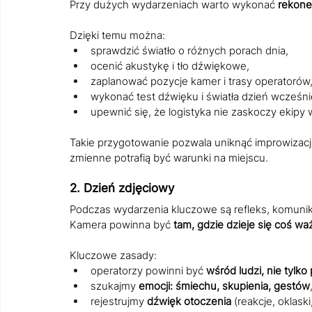
Przy dużych wydarzeniach warto wykonać 
rekones
Dzięki temu można:
sprawdzić światło o różnych porach dnia,
ocenić akustykę i tło dźwiękowe,
zaplanować pozycje kamer i trasy operatorów
wykonać test dźwięku i światła dzień wcześnie
upewnić się, że logistyka nie zaskoczy ekipy 
Takie przygotowanie pozwala uniknąć improwizacji i
zmienne potrafią być warunki na miejscu.
2. Dzień zdjęciowy
Podczas wydarzenia kluczowe są refleks, komunika
Kamera powinna być 
tam, gdzie dzieje się coś w
Kluczowe zasady:
operatorzy powinni być 
wśród ludzi, nie tylk
szukajmy 
emocji: śmiechu, skupienia, gestów
rejestrujmy 
dźwięk otoczenia
 (reakcje, oklask