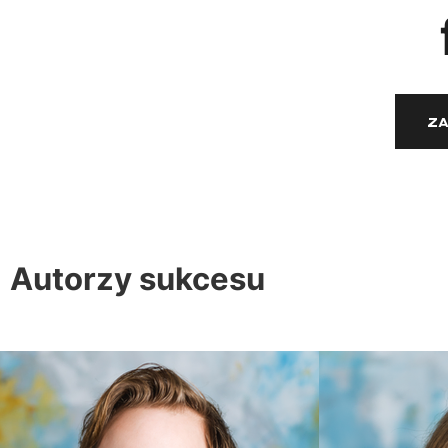
Zapytaj o
Za
Autorzy
sukcesu