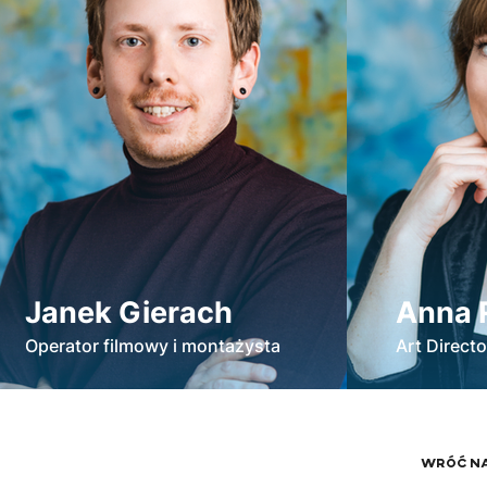
Janek Gierach
Anna 
Operator filmowy i montażysta
Art Direct
WRÓĆ N