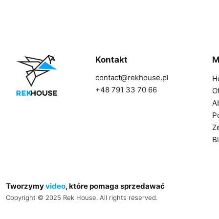
Kontakt
M
contact@rekhouse.pl
H
+48 791 33 70 66
O
A
Po
Z
B
Tworzymy
video
, które pomaga sprzedawać
Copyright © 2025 Rek House. All rights reserved.