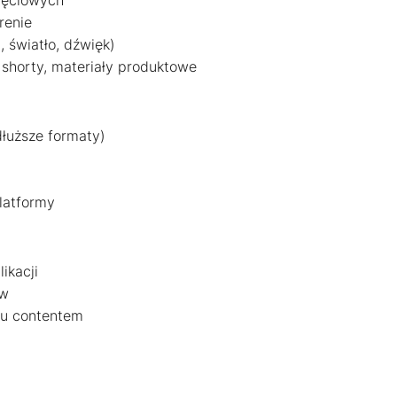
djęciowych
renie
 światło, dźwięk)
, shorty, materiały produktowe
dłuższe formaty)
latformy
ikacji
ów
niu contentem