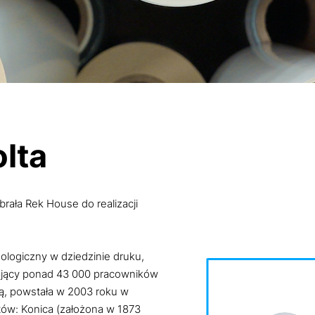
lta
rała Rek House do realizacji
nologiczny w dziedzinie druku,
iający ponad 43 000 pracowników
rią, powstała w 2003 roku w
tów: Konica (założona w 1873