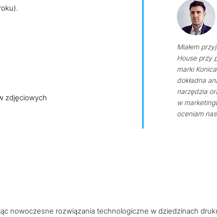
roku).
Miałem przy
House przy p
marki Konica 
dokładna an
narzędzia o
w zdjęciowych
w marketing
oceniam nas
erując nowoczesne rozwiązania technologiczne w dziedzinach druk