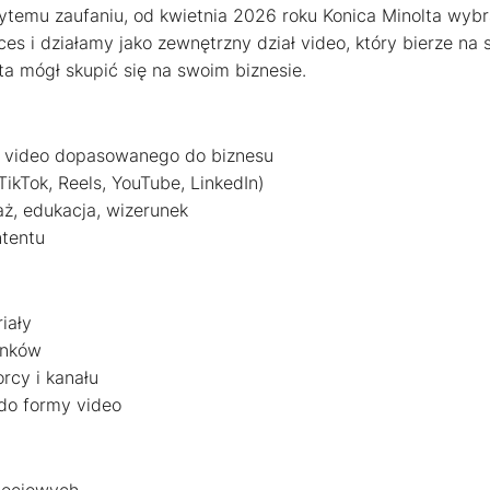
ytemu zaufaniu, od kwietnia 2026 roku Konica Minolta wyb
es i działamy jako zewnętrzny dział video, który bierze na
nta mógł skupić się na swoim biznesie.
i video dopasowanego do biznesu
ikTok, Reels, YouTube, LinkedIn)
ż, edukacja, wizerunek
ntentu
iały
cinków
rcy i kanału
do formy video